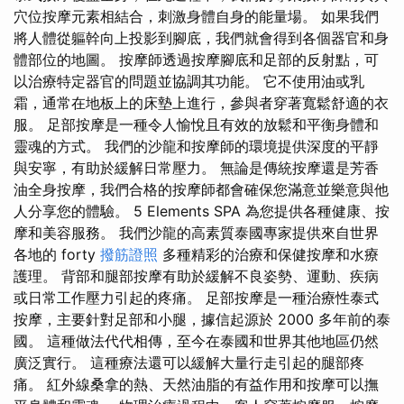
穴位按摩元素相結合，刺激身體自身的能量場。 如果我們
將人體從軀幹向上投影到腳底，我們就會得到各個器官和身
體部位的地圖。 按摩師透過按摩腳底和足部的反射點，可
以治療特定器官的問題並協調其功能。 它不使用油或乳
霜，通常在地板上的床墊上進行，參與者穿著寬鬆舒適的衣
服。 足部按摩是一種令人愉悅且有效的放鬆和平衡身體和
靈魂的方式。 我們的沙龍和按摩師的環境提供深度的平靜
與安寧，有助於緩解日常壓力。 無論是傳統按摩還是芳香
油全身按摩，我們合格的按摩師都會確保您滿意並樂意與他
人分享您的體驗。 5 Elements SPA 為您提供各種健康、按
摩和美容服務。 我們沙龍的高素質泰國專家提供來自世界
各地的 forty
撥筋證照
多種精彩的治療和保健按摩和水療
護理。 背部和腿部按摩有助於緩解不良姿勢、運動、疾病
或日常工作壓力引起的疼痛。 足部按摩是一種治療性泰式
按摩，主要針對足部和小腿，據信起源於 2000 多年前的泰
國。 這種做法代代相傳，至今在泰國和世界其他地區仍然
廣泛實行。 這種療法還可以緩解大量行走引起的腿部疼
痛。 紅外線桑拿的熱、天然油脂的有益作用和按摩可以撫