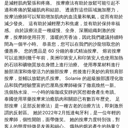
是減輕肌肉緊張和疼痛。 按摩療法有助於放鬆可能引起不
適和疼痛的緊繃肌肉和結節。 透過對這些區域施加壓力，
按摩治療師可以幫助增加肌肉的血流量和氧氣，從而有助於
減少發炎。 這有助於減輕壓力和焦慮，並有助於保持幸福
感。 由於該療法是一種緩慢、全身、深層組織刺激的按
摩，按摩師使用芬芳、溫暖的芳香油，因此我們建議持續時
間為一個半小時​​。 恭喜您，您可以在我們的沙龍領取您的
優惠券。 您的獎品是 60 分鐘的泰式精油按摩。 熔岩按摩
可以追溯到幾千年前，美洲印第安人和印第安人也使用加熱
的石頭和礦物質放在身體上進行治療。 使用專業材料進行
臉部清潔和煥發活力的臉部按摩，然後進行美妙的肩頸肩部
按摩，並輔以放鬆的爪按摩。 Solanie 的超級臉部護理化妝
品和我們經驗豐富的巴厘島按摩師確保了徹底煥然一新。
洗個熱水澡、一小時的瑜珈或安靜的冥想都會產生奇蹟。
泰國使用草藥按摩來治癒肌肉和關節已有數百年歷史。 足
部按摩（足部反射療法）是一種古老的治療方法，即刺激所
謂的反射區。 她於2022年2月抵達匈牙利，是一位年輕的
按摩師，個性開朗，面帶微笑。 她的按摩力度特別強，對
客人的態度特徵是友善和細心。 熾熱的熔岩產生的熱量立