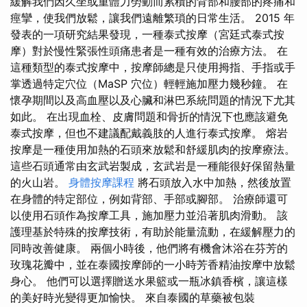
緩解我們因久坐或重體力勞動而累積的背部和腰部的疼痛和
痙攣，使我們放鬆，讓我們遠離繁瑣的日常生活。 2015 年
發表的一項研究結果發現，一種泰式按摩（宮廷式泰式按
摩）對於慢性緊張性頭痛患者是一種有效的治療方法。 在
這種類型的泰式按摩中，按摩師總是只使用拇指、手指或手
掌透過特定穴位（MaSP 穴位）輕輕施加壓力幾秒鐘。 在
懷孕期間以及高血壓以及心臟和淋巴系統問題的情況下尤其
如此。 在出現血栓、皮膚問題和骨折的情況下也應該避免
泰式按摩，但也不建議配戴義肢的人進行泰式按摩。 熔岩
按摩是一種使用加熱的石頭來放鬆和舒緩肌肉的按摩療法。
這些石頭通常由玄武岩製成，玄武岩是一種能很好保留熱量
的火山岩。
身體按摩課程
將石頭放入水中加熱，然後放置
在身體的特定部位，例如背部、手部或腳部。 治療師還可
以使用石頭作為按摩工具，施加壓力並沿著肌肉滑動。 該
護理基於特殊的按摩技術，有助於能量流動，在緩解壓力的
同時改善健康。 兩個小時後，他們將有機會沐浴在芬芳的
玫瑰花瓣中，並在泰國按摩師的一小時芳香精油按摩中放鬆
身心。 他們可以選擇贈送水果籃或一瓶冰鎮香檳，讓這樣
的美好時光變得更加愉快。 來自泰國的草藥被包裝