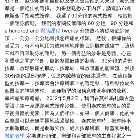
心平衡、減少疼痛和僵硬以及更大靈活性的人來說，泰式按
摩是一個絕佳的選擇。 如果您熟悉以下內容，請造訪布達
佩斯金手指泰式按摩。 我選了90分鐘的泰式按摩，相當於
一個迷你假期。 我們的泰國按摩師的 60 分鐘、90 分鐘和
a hundred and
撥筋課程
twenty 分鐘療程將從腳底到頭
頂，一公分一公分地尋找您疼痛的根源。 然後，根據你的
耐受力，時不時地用力或輕輕地摩擦它到肌肉纖維中，這樣
它就不再限制你的運動。 另一個有益的效果是身體、心靈
和靈魂之間的平衡，處於整體健康的狀態。 30分鐘的背部
按摩，放鬆酸痛的肌肉，按摩結，釋放阻塞的能量流，然後
30分鐘的足部按摩，促進內臟器官的健康運作。 在這種類
型的按摩中，按摩師會治療腳底上的選定點，這些點位於各
個器官的神經末梢。 這種類型的服務意味著寧靜的放鬆、
幸福感和療癒感。 2012年5月2日，我們在莫雄馬扎爾古堡
開設了第一家原創泰式按摩沙龍。 使用泰式按摩的目的是
平衡身體的元素，因為人們相信，如果一個人健康，他的生
命能量可以毫無問題地流過脈輪。 泰式按摩時，按摩師不
太刺激肌肉，而是刺激穴位，經常按摩腳底、膝蓋和手肘。
撥筋教學
定期進行頭部、肩部和背部按摩的主要好處之一