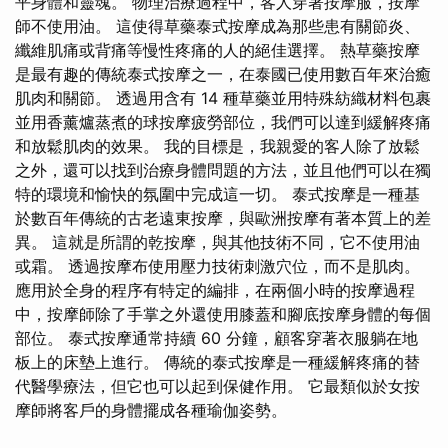
平身體和靈魂。 物理治療過程中，客人穿著按摩服，按摩
師不使用油。 這使得草藥泰式按摩成為那些患有關節炎、
纖維肌痛或背痛等慢性疼痛的人的絕佳選擇。 熱草藥按摩
是最有趣的傳統泰式按摩之一，在泰國已使用數百年來治癒
肌肉和關節。 透過用含有 14 種草藥並用特殊紡織材料包裹
並用香薰爐蒸煮的球按摩疲勞部位，我們可以達到緩解疼痛
和放鬆肌肉的效果。 我的目標是，我親愛的客人除了放鬆
之外，還可以找到治療身體問題的方法，並且他們可以在獨
特的環境和愉快的氛圍中完成這一切。 泰式按摩是一種基
於數百年傳統的古老遠東按摩，與歐洲按摩有著本質上的差
異。 這就是所謂的乾按摩，與其他技術不同，它不使用油
或霜。 透過按摩布使用壓力技術刺激穴位，而不是肌肉。
應用於全身的程序有特定的編排，在兩個小時的按摩過程
中，按摩師除了手掌之外還使用膝蓋和腳底按摩身體的每個
部位。 泰式按摩通常持續 60 分鐘，顧客穿著衣服躺在地
板上的床墊上進行。 傳統的泰式按摩是一種緩解疼痛的替
代醫學療法，但它也可以起到保健作用。 它最類似於女按
摩師將客戶的身體擺成各種瑜伽姿勢。