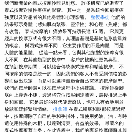
我們新開業的泰式按摩沙龍見到您。 許多研究已經調查了
泰式按摩對慢性疼痛的影響。 其中之一是系統性回顧疼痛
強度以及對患者的其他身體和心理影響。
整復學徒
他們的
結果顯示身體（感知肌肉緊張、靈活性）和心理（焦慮）都
有改善。 泰式按摩的止痛效果可持續長達 15 週。 它與更
經典的按摩形式有很大不同，其理論基礎是基於無形能量線
的概念。 與西式按摩不同，它主要作用的不是肉體，而是
人體的能量體。 從這一點來看，它與其他類型的按摩有很
大不同，在其他類型的按摩中，客戶的被動性更為典型。
在預訂按摩期間，可以結合傳統泰式按摩和精油按摩。 不
同按摩的價格是統一的，因此我們的客人不會受到價格的影
響而做出決定，而是可以選擇最適合自己需求的按摩類型。
我們的按摩師還可以在按摩過程中提供建議。 按摩師從腳
底向上穿過小腿，透過將穴位按壓到達膝蓋，最後推過上半
身和頭部。 它是最好的替代健康療法，也可以有效地用於
放鬆和緩解緊張情緒。
推拿師
在泰式腳底和腿部按摩過程
中，按摩師除了自己的手和手指外，還使用奶油、油，有時
還使用特殊的木棍，以達到清爽、有益的效果。 最著名的
泰式按摩覆蓋全身，在此過程中，我們的專業按摩師將其與