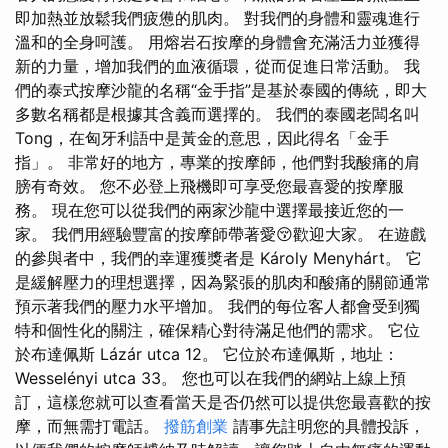
即加熱並放鬆我們疲憊的肌肉。 對我們的身體和靈魂進行
溫和的全身呵護。 用熔岩石按摩的身體會充滿活力並獲得
新的力量，增加我們的血液循環，從而促進日常活動。 我
們的泰式按摩沙龍的名稱“金手指”是基於泰國的傳統，即大
多數名稱都是根據其含義而選擇的。 我們的泰國老闆名叫
Tong，在匈牙利語中是黃金的意思，因此得名「金手
指」。 非常好的地方，專業的按摩師，他們對我酸痛的肩
膀有奇效。 您不必登上飛機即可享受您最喜愛的按摩服
務。 現在您可以從我們的兩家沙龍中選擇最接近您的一
家。 我們用經驗豐富的按摩師帶著愛😚歡迎大家。 在遊戲
的參與者中，我們的幸運獲獎者是 Károly Menyhárt。 它
是緩解壓力的理想選擇，因為緊張的肌肉和酸痛的關節通常
預示著我們的壓力水平增加。 我們的每位客人都會受到獨
特和個性化的關注，確保精心對待滿足他們的需求。 它位
於布達佩斯 Lázár utca 12。 它位於布達佩斯，地址：
Wesselényi utca 33。 您也可以在我們的網站上線上預
訂，這樣您就可以查看當天是否仍然可以提供您最喜歡的按
摩，而無需打電話。
撥筋創業
請事先註明您的具體投訴，