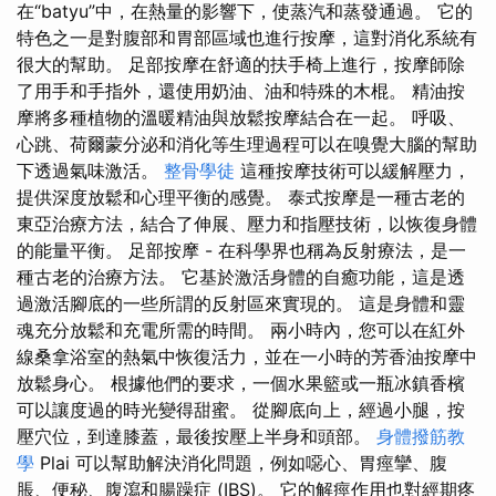
在“batyu”中，在熱量的影響下，使蒸汽和蒸發通過。 它的
特色之一是對腹部和胃部區域也進行按摩，這對消化系統有
很大的幫助。 足部按摩在舒適的扶手椅上進行，按摩師除
了用手和手指外，還使用奶油、油和特殊的木棍。 精油按
摩將多種植物的溫暖精油與放鬆按摩結合在一起。 呼吸、
心跳、荷爾蒙分泌和消化等生理過程可以在嗅覺大腦的幫助
下透過氣味激活。
整骨學徒
這種按摩技術可以緩解壓力，
提供深度放鬆和心理平衡的感覺。 泰式按摩是一種古老的
東亞治療方法，結合了伸展、壓力和指壓技術，以恢復身體
的能量平衡。 足部按摩 - 在科學界也稱為反射療法，是一
種古老的治療方法。 它基於激活身體的自癒功能，這是透
過激活腳底的一些所謂的反射區來實現的。 這是身體和靈
魂充分放鬆和充電所需的時間。 兩小時內，您可以在紅外
線桑拿浴室的熱氣中恢復活力，並在一小時的芳香油按摩中
放鬆身心。 根據他們的要求，一個水果籃或一瓶冰鎮香檳
可以讓度過的時光變得甜蜜。 從腳底向上，經過小腿，按
壓穴位，到達膝蓋，最後按壓上半身和頭部。
身體撥筋教
學
Plai 可以幫助解決消化問題，例如噁心、胃痙攣、腹
脹、便秘、腹瀉和腸躁症 (IBS)。 它的解痙作用也對經期疼