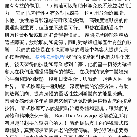
痛有有益的作用。 Plai精油可以幫助刺激免疫系統並增加活
力。 它的抗菌特性可有效對抗感染，也可用於治療氣喘、
卡他、慢性感冒和流感等呼吸道疾病。 高強度運動後的伸
展運動很重要，但這並不總是可行。 即使在運動過程中，
肌肉也會收緊或肌肉群會變得僵硬。 泰國按摩師能夠釋放
這些障礙，放鬆肌肉和關節，同時對結締組織產生有益的影
響。 我們的信條是在愉快而寧靜的環境中為客人提供完美
的按摩體驗。
身體按摩課程
我們的按摩師對他們與生俱來
的、後天習得的技能和專業感到自豪，他們盡一切努力確保
客人在我們這裡獲得難忘的體驗。 在我們的按摩中體驗身
心平衡和諧的狀態，脫離日常生活，與我們一起進入另一個
世界。 泰式按摩是一種動態、深度放鬆的治療方法，有助
於放鬆肌肉、提高身體的靈活性並刺激體內的能量流動。
泰國女孩經過多年的練習來到布達佩斯應用這種古老的按摩
技術。 泰式按摩可以說是同時治癒身體和靈魂，讓我們的
身體和精神煥然一新。 Ban Thai Massage 沙龍歡迎所有
有興趣並想要放鬆身心的人！ 我們提供真正的傳統泰式按
摩體驗，真實傳承泰國古老的療癒傳統。 對於那些想要身