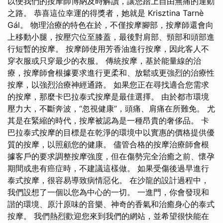
以便我們的按摩師博納及時解讀，讓您踏上自由無痛的運動
之路。 恭喜這位幸運的得獎者，她就是 Krisztina Tarnè
Gál。 物理治療的特色在於，不僅按摩腳部，按摩師還會向
上移動小腿，按壓穴位至膝蓋，最後對肩部、頸部和頭部進
行短暫的按摩。 按摩師使用芳香油進行按摩，因此客人不
穿衣服或只穿最少的衣服。 傳統按摩，基於能量線的治
療，按摩師會根據要求進行更柔和、放鬆或更強烈的治療性
按摩，以強烈治療神經通路。 如果您正在尋找適合您需求
的按摩，那麼卡巴拉泰式按摩是最佳選擇。 由於都市環境
壓力大，不斷奔波，“忽視健康”，頭痛、肩痛在所難免。 尤
其是在緊縮的時代，按摩被認為是一種昂貴的奢侈品。 卡
巴拉泰式按摩的目標是在乾淨的環境中以實惠的價格提供優
質的按摩，以照顧您的健康。 儘管合格的按摩治療師會根
據客戶的要求調整按摩強度，但在傷勢完全治癒之前、懷孕
期間或患有癌症時，不建議這樣做。 如果受傷後過早進行
泰式按摩，很容易導致病情惡化。 在沙龍的設計過程中，
我們設想了一個以您為中心的一切。 一進門，你會發現和
諧的環境、原汁原味的音樂、神奇的香氣和治癒身心的泰式
按摩。 我們熱烈歡迎您來到我們的網站，並希望很快能在