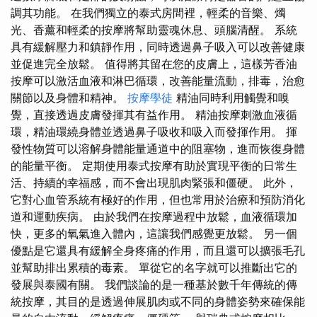
調其功能。 在我們獨立的泰式房間裡，輕柔的音樂、燭
光、香薰和輕柔的按摩將幫助靈魂休息、頭腦清醒。 系統
具有緩解壓力和鎮靜作用，同時透過鼻子吸入可以改善健康
並促進完全放鬆。 值得將其留在您的皮膚上，這樣芳香油
按摩可以激活血液和淋巴循環，改善能量流動，排毒，治愈
關節以及身體和精神。
按摩學徒
精油同時利用觸覺和嗅
覺，直接透過皮膚發揮其有益作用。 精油按摩刺激血液循
環，精油環繞身體並透過鼻子吸收和吸入而發揮作用。 揮
發性物質可以溶解身體能量通道中的阻塞物，進而恢復身體
的能量平衡。 定期使用泰式按摩有助於實現平衡的日常生
活、持續的幸福感，而不會出現肌肉緊張和僵硬。 此外，
它對心血管系統有極好的作用，但也常用於治療和預防消化
道和運動疾病。 由於我們在按摩過程中放鬆，血液循環加
快，更多的氧氣進入體內，這讓我們感覺更放鬆。 另一個
優點是它還具有緩解全身疼痛的作用，而且還可以擴張毛孔
並幫助排出累積的毒素。 單從它的名字就可以推斷出它的
發展與泰國有關。 我們談論的是一種基於數千年傳統的傳
統按摩，其目的是透過伸展肌肉或不同的身體姿勢來確保能