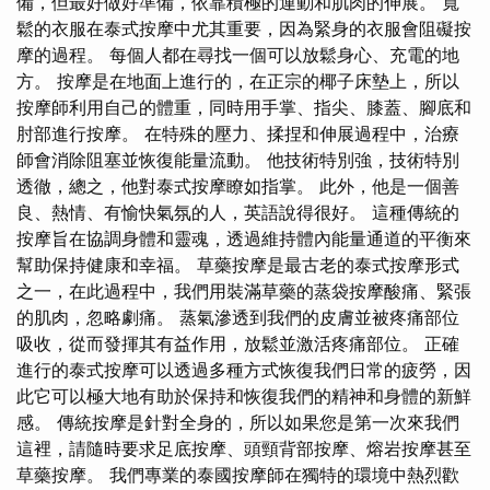
備，但最好做好準備，依靠積極的運動和肌肉的伸展。 寬
鬆的衣服在泰式按摩中尤其重要，因為緊身的衣服會阻礙按
摩的過程。 每個人都在尋找一個可以放鬆身心、充電的地
方。 按摩是在地面上進行的，在正宗的椰子床墊上，所以
按摩師利用自己的體重，同時用手掌、指尖、膝蓋、腳底和
肘部進行按摩。 在特殊的壓力、揉捏和伸展過程中，治療
師會消除阻塞並恢復能量流動。 他技術特別強，技術特別
透徹，總之，他對泰式按摩瞭如指掌。 此外，他是一個善
良、熱情、有愉快氣氛的人，英語說得很好。 這種傳統的
按摩旨在協調身體和靈魂，透過維持體內能量通道的平衡來
幫助保持健康和幸福。 草藥按摩是最古老的泰式按摩形式
之一，在此過程中，我們用裝滿草藥的蒸袋按摩酸痛、緊張
的肌肉，忽略劇痛。 蒸氣滲透到我們的皮膚並被疼痛部位
吸收，從而發揮其有益作用，放鬆並激活疼痛部位。 正確
進行的泰式按摩可以透過多種方式恢復我們日常的疲勞，因
此它可以極大地有助於保持和恢復我們的精神和身體的新鮮
感。 傳統按摩是針對全身的，所以如果您是第一次來我們
這裡，請隨時要求足底按摩、頭頸背部按摩、熔岩按摩甚至
草藥按摩。 我們專業的泰國按摩師在獨特的環境中熱烈歡