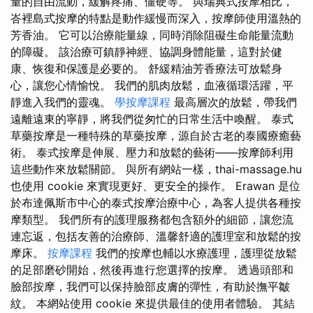
量的自由流動，緩解疼痛、僵硬等。 與瑞典式按摩相比，
峇裡島式按摩的特點是動作緩慢而深入，按摩師使用溫熱的
芳香油。 它可以治療能量線，同時消除阻礙生命能量流動
的障礙。 該治療可鎮靜神經、協調身體能量，這對於健
康、恢復和保護是必要的。 舒緩精油芳香療法可放鬆身
心，讓您心情愉悅。 我們的肌肉放鬆，血液循環活躍，平
靜進入我們的靈魂。
學按摩課程
最高層次的放鬆，帶我們
遠離遠東的寧靜，將我們從匆忙的日常生活中喚醒。 泰式
草藥按摩是一種特殊的草藥按摩，源自於古老的泰國療癒藝
術。 泰式按摩是伸展、壓力和放鬆的藝術——按摩師利用
這些動作來放鬆關節。 與所有網站一樣，thai-massage.hu
也使用 cookie 來實現更好、更安全的操作。 Erawan 是位
於布達佩斯市中心的泰式按摩治療中心，為客人提供各種按
摩類型。 我們所有的護理服務都包含額外的細節，讓您流
連忘返，包括友善的治療師、溫馨舒適的護理室和放鬆的按
摩床。
按摩課程
我們的按摩也輔以水療護理，護理從放鬆
的足部磨砂開始，然後再進行您選擇的按摩。 透過頭部和
臉部按摩，我們可以保持臉部皮膚的彈性，有助於撫平皺
紋。 本網站使用 cookie 來提供最佳的使用者體驗。 其結