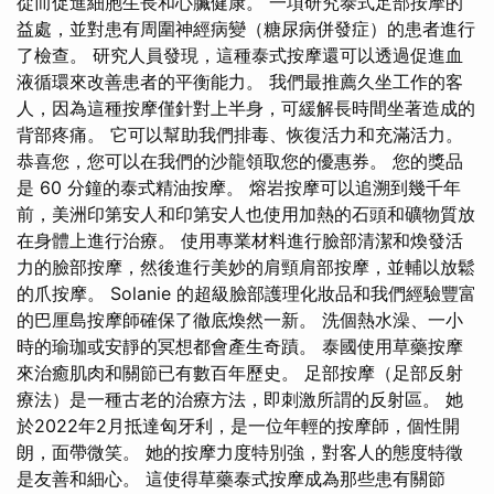
從而促進細胞生長和心臟健康。 一項研究泰式足部按摩的
益處，並對患有周圍神經病變（糖尿病併發症）的患者進行
了檢查。 研究人員發現，這種泰式按摩還可以透過促進血
液循環來改善患者的平衡能力。 我們最推薦久坐工作的客
人，因為這種按摩僅針對上半身，可緩解長時間坐著造成的
背部疼痛。 它可以幫助我們排毒、恢復活力和充滿活力。
恭喜您，您可以在我們的沙龍領取您的優惠券。 您的獎品
是 60 分鐘的泰式精油按摩。 熔岩按摩可以追溯到幾千年
前，美洲印第安人和印第安人也使用加熱的石頭和礦物質放
在身體上進行治療。 使用專業材料進行臉部清潔和煥發活
力的臉部按摩，然後進行美妙的肩頸肩部按摩，並輔以放鬆
的爪按摩。 Solanie 的超級臉部護理化妝品和我們經驗豐富
的巴厘島按摩師確保了徹底煥然一新。 洗個熱水澡、一小
時的瑜珈或安靜的冥想都會產生奇蹟。 泰國使用草藥按摩
來治癒肌肉和關節已有數百年歷史。 足部按摩（足部反射
療法）是一種古老的治療方法，即刺激所謂的反射區。 她
於2022年2月抵達匈牙利，是一位年輕的按摩師，個性開
朗，面帶微笑。 她的按摩力度特別強，對客人的態度特徵
是友善和細心。 這使得草藥泰式按摩成為那些患有關節