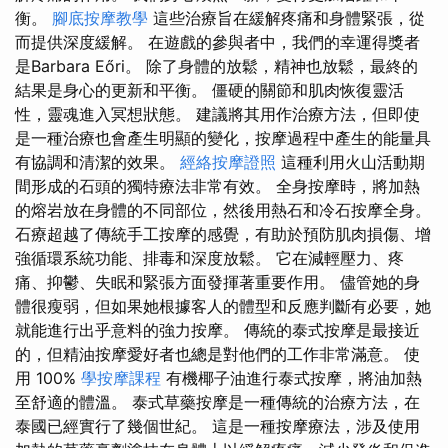
衡。
腳底按摩教學
這些治療旨在緩解疼痛和身體緊張，從
而提供深度緩解。 在遊戲的參與者中，我們的幸運得獎者
是Barbara Eőri。 除了身體的放鬆，精神也放鬆，最終的
結果是身心的更新和平衡。 僵硬的關節和肌肉恢復靈活
性，靈魂進入冥想狀態。 建議將其用作治療方法，但即使
是一種治療也會產生明顯的變化，按摩過程中產生的能量具
有協調和清潔的效果。
經絡按摩證照
這種利用火山活動期
間形成的石頭的獨特療法非常有效。 全身按摩時，將加熱
的熔岩放在身體的不同部位，然後用熱石和冷石按摩全身。
石療超越了傳統手工按摩的感覺，有助於預防肌肉損傷、增
強循環系統功能、排毒和深度放鬆。 它在減輕壓力、疼
痛、抑鬱、失眠和緊張方面發揮著重要作用。 儘管她的身
體很瘦弱，但如果她根據客人的體型和反應判斷有必要，她
就能進行出乎意料的強力按摩。 傳統的泰式按摩是最接近
的，但精油按摩愛好者也總是對他們的工作非常滿意。 使
用 100%
學按摩課程
有機椰子油進行泰式按摩，將油加熱
至舒適的體溫。 泰式草藥按摩是一種傳統的治療方法，在
泰國已經實行了幾個世紀。 這是一種按摩療法，涉及使用