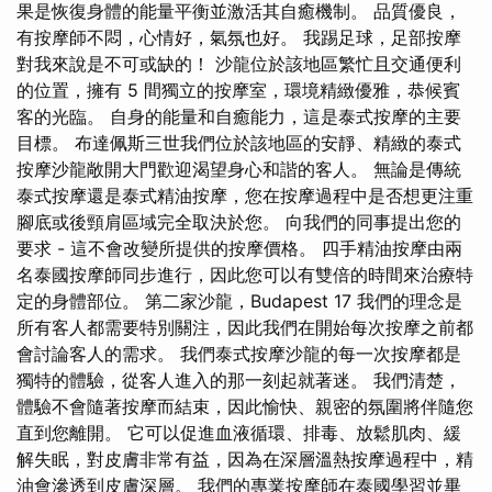
果是恢復身體的能量平衡並激活其自癒機制。 品質優良，
有按摩師不悶，心情好，氣氛也好。 我踢足球，足部按摩
對我來說是不可或缺的！ 沙龍位於該地區繁忙且交通便利
的位置，擁有 5 間獨立的按摩室，環境精緻優雅，恭候賓
客的光臨。 自身的能量和自癒能力，這是泰式按摩的主要
目標。 布達佩斯三世我們位於該地區的安靜、精緻的泰式
按摩沙龍敞開大門歡迎渴望身心和諧的客人。 無論是傳統
泰式按摩還是泰式精油按摩，您在按摩過程中是否想更注重
腳底或後頸肩區域完全取決於您。 向我們的同事提出您的
要求 - 這不會改變所提供的按摩價格。 四手精油按摩由兩
名泰國按摩師同步進行，因此您可以有雙倍的時間來治療特
定的身體部位。 第二家沙龍，Budapest 17 我們的理念是
所有客人都需要特別關注，因此我們在開始每次按摩之前都
會討論客人的需求。 我們泰式按摩沙龍的每一次按摩都是
獨特的體驗，從客人進入的那一刻起就著迷。 我們清楚，
體驗不會隨著按摩而結束，因此愉快、親密的氛圍將伴隨您
直到您離開。 它可以促進血液循環、排毒、放鬆肌肉、緩
解失眠，對皮膚非常有益，因為在深層溫熱按摩過程中，精
油會滲透到皮膚深層。 我們的專業按摩師在泰國學習並畢