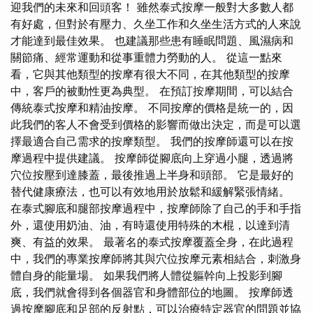
迎我們的未來和回頭客！ 雖然泰式按摩一般對大多數人都
有好處，但對於有壓力、久坐工作和久坐生活方式的人來說
才能達到最佳效果。 也建議那些患有睡眠問題、風濕病和
關節痛、經常運動和從事重體力勞動的人。 從這一點來
看，它與其他類型的按摩有很大不同，在其他類型的按摩
中，客戶的被動性更為典型。 在預訂按摩期間，可以結合
傳統泰式按摩和精油按摩。 不同按摩的價格是統一的，因
此我們的客人不會受到價格的影響而做出決定，而是可以選
擇最適合自己需求的按摩類型。 我們的按摩師還可以在按
摩過程中提供建議。 按摩師從腳底向上穿過小腿，透過將
穴位按壓到達膝蓋，最後推過上半身和頭部。 它是最好的
替代健康療法，也可以有效地用於放鬆和緩解緊張情緒。
在泰式腳底和腿部按摩過程中，按摩師除了自己的手和手指
外，還使用奶油、油，有時還使用特殊的木棍，以達到清
爽、有益的效果。 最著名的泰式按摩覆蓋全身，在此過程
中，我們的專業按摩師將其與穴位按摩元素相結合，刺激身
體自身的能量場。 如果我們將人體從軀幹向上投影到腳
底，我們就會得到各個器官和身體部位的地圖。 按摩師透
過按摩腳底和足部的反射點，可以治療特定器官的問題並協