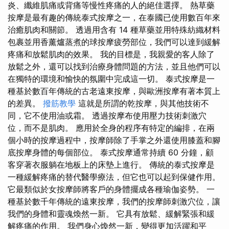
炎、纖維肌痛或背痛等慢性疼痛的人的絕佳選擇。 熱草藥
按摩是最有趣的傳統泰式按摩之一，在泰國已使用數百年來
治癒肌肉和關節。 透過用含有 14 種草藥並用特殊紡織材料
包裹並用香薰爐蒸煮的球按摩疲勞部位，我們可以達到緩解
疼痛和放鬆肌肉的效果。 我的目標是，我親愛的客人除了
放鬆之外，還可以找到治療身體問題的方法，並且他們可以
在獨特的環境和愉快的氛圍中完成這一切。 泰式按摩是一
種基於數百年傳統的古老遠東按摩，與歐洲按摩有著本質上
的差異。
撥筋教學
這就是所謂的乾按摩，與其他技術不
同，它不使用油或霜。 透過按摩布使用壓力技術刺激穴
位，而不是肌肉。 應用於全身的程序有特定的編排，在兩
個小時的按摩過程中，按摩師除了手掌之外還使用膝蓋和腳
底按摩身體的每個部位。 泰式按摩通常持續 60 分鐘，顧
客穿著衣服躺在地板上的床墊上進行。 傳統的泰式按摩是
一種緩解疼痛的替代醫學療法，但它也可以起到保健作用。
它最類似於女按摩師將客戶的身體擺成各種瑜伽姿勢。 一
種基於數千年傳統的遠東按摩，我們的按摩師刺激穴位，讓
我們的身體和靈魂煥然一新。 它具有放鬆、緩解緊張和緩
解疼痛的作用。 我們身心煥然一新，變得更加活躍和平