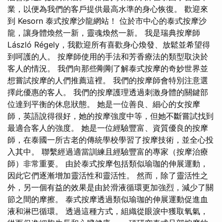
業，以便為我們的客戶提供最高水準的身心恢復。 歡迎來
到 Kesorn 泰式按摩沙龍網站！ 位於市中心的泰式按摩沙
龍，讓身體煥然一新，靈魂煥然一新。 我是瑞典按摩師
László Régely，我歡迎所有喜歡身心煥發、放鬆並希望得
到呵護的人。 按摩師使用的手法和芳香療法的類型取決於
客人的情況。 我們向那些剛剛了解泰式按摩的奇妙世界並
想嘗試按摩的人們推薦這裡。 我們的按摩師會特別注意選
擇此優惠的客人。 我們的按摩護理透過刺激身體的關鍵部
位達到平衡的休息狀態。 她是一位善良、細心的女按摩
師，英語說得很好，她的按摩強度中等，但她不斷嘗試找到
最適合客人的強度。 她是一位經驗豐富、資質優良的按摩
師，在泰國一所古老的傳統學校學習了按摩技術，並全心投
入其中。 聯繫經過適當訓練且經驗豐富的專家（按摩治療
師）非常重要。 由於泰式按摩包括類似瑜珈的伸展運動，
因此它們逐漸增加靈活性和靈活性。 然而，除了靈活性之
外，另一個有益的效果是由於滑液循環更加強烈，減少了關
節之間的摩擦。 泰式按摩透過類似瑜珈的伸展運動促進血
液和淋巴循環。 透過這種方式，組織從眼淚中獲取氧氣，